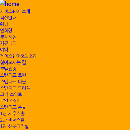
제이스퀘어 소개
객실안내
웨딩
연회장
부대시설
커뮤니티
예약
제이스퀘어호텔소개
찾아오시는 길
호텔전경
스탠다드 트윈
스탠다드 더블
스탠다드 트리플
코너 스위트
로얄 스위트
스탠다드 온돌
1관 제우스홀
2관 비너스홀
1관 신부대기실